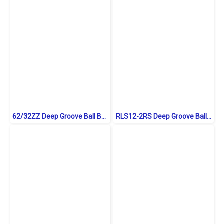
62/32ZZ Deep Groove Ball Bearings Shield Type
RLS12-2RS Deep Groove Ball Bearings inch. Seal Type