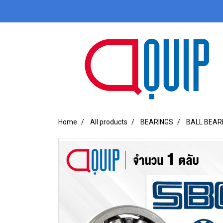
Home
All products
BEARINGS
BALL BEAR