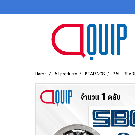
Home
All products
BEARINGS
BALL BEAR