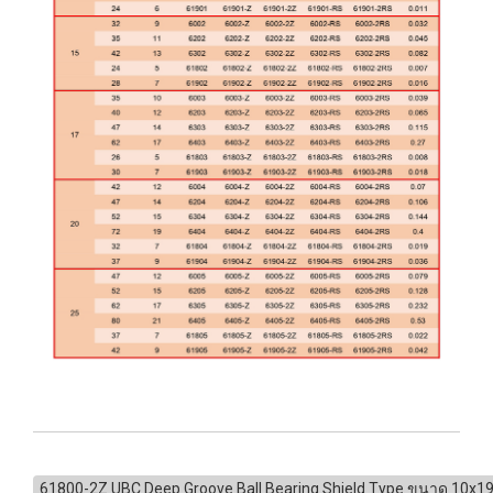
61800-2Z UBC Deep Groove Ball Bearing Shield Type ขนาด 10x1