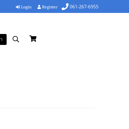
Login
Register
061-267-6955
า