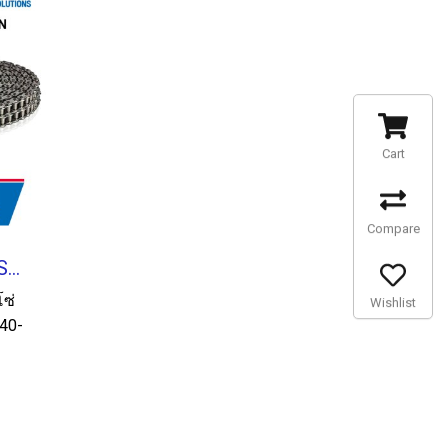
Cart
Compare
RS140-2R (TRANSMISSION ROLLER CHAIN) โซ่คู่ เบอร์ 140
ซ่
Wishlist
140-
ุต/