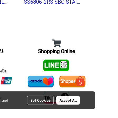
SS6805ZZ SBC STAINLESS BALL BEARING Stainless Type
SS6806-2RS SBC STAINLESS BALL BEARING Shield Type
ิน
Shopping Online
ดบิต
่
and
Set Cookies
Accept All
Tel : 012 345 6789
E-mail : info@mydomain.com