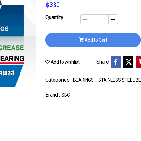
฿330
Quantity
Add to Cart
Share
Add to wishlist
Categories :
,
BEARINGS
STAINLESS STEEL B
Brand :
SBC