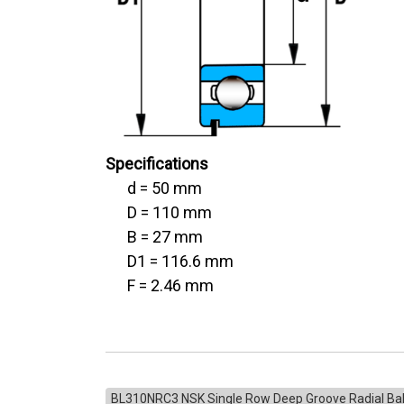
Specifications
d = 50 mm
D = 110 mm
B = 27 mm
D1 = 116.6 mm
F = 2.46 mm
BL310NRC3 NSK Single Row Deep Groove Radial Bal