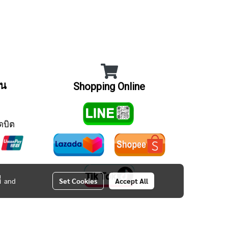
ิน
Shopping Online
ดบิต
่
and
Set Cookies
Accept All
Tel : 012 345 6789
E-mail : info@mydomain.com