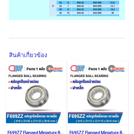
สินค้าเกี่ยวข้อง
F699ZZ Flanged Miniature Ball Bearings Sheild Type
F695ZZ Flanged Miniature Ball Bearings Sheild Type