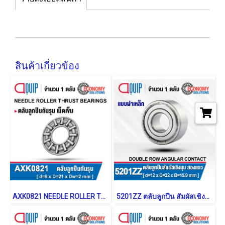
สินค้าเกี่ยวข้อง
AXK0821 NEEDLE ROLLER THRUST WASHER BEARING
5201ZZ ตลับลูกปืน สัมผัสเชิงมุม 2 แถว แบบฝาเหล็ก (DOUBLE ROW ANGULAR CONTACT BALL BEARING)