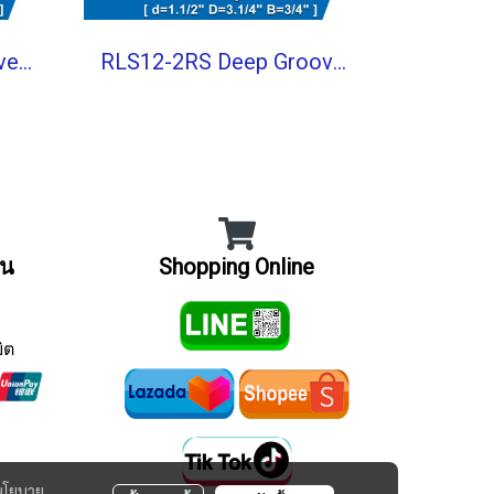
RLS8-2RS Deep Groove Ball Bearings inch. Seal Type
RLS12-2RS Deep Groove Ball Bearings inch. Seal Type
ิน
Shopping Online
ิต
นโยบาย