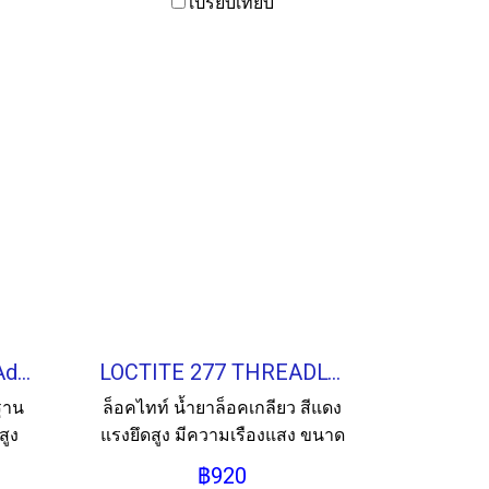
เปรียบเทียบ
LOCTITE 415 Instant Adhesive กาวแห้งเร็วชนิดฐานเมทิล 20ML.
LOCTITE 277 THREADLOCKER น้ำยาล็อคเกลียว 50ML.
ฐาน
ล็อคไทท์ น้ำยาล็อคเกลียว สีแดง
สูง
แรงยึดสูง มีความเรืองแสง ขนาด
50ml.
฿920