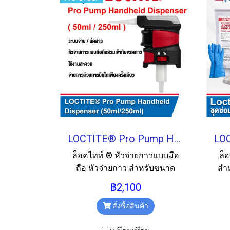
LOCTITE® Pro Pump Handheld Dispenser (50ml/250ml)
ล็อคไทท์ ® หัวจ่ายกาวแบบมือ
ล็
ถือ หัวจ่ายกาว สำหรับขนาด
สำ
50ml/ 250ml เป็นระบบจ่ายกาว
ร
฿2,100
แบบครบวงจร น้ำหนักเบา ใช้
พล
งานสะดวก จ่ายกาวง่ายด้วยการ
สั่งซื้อสินค้า
ง่า
บีบไกเพียงครั้งเดียว