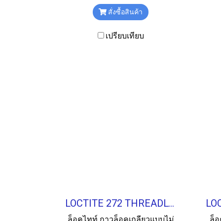
ขนาด 20ml.
สั่งซื้อสินค้า
เปรียบเทียบ
LOCTITE 272 THREADLOCKER น้ำยาล็อคเกลียว 50ML.
ล็อคไทท์ กาวล็อคเกลียวแบบไม่
ล็อ