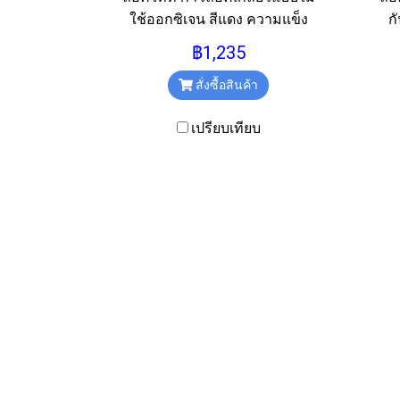
ใช้ออกซิเจน สีแดง ความแข็ง
ก
แรงสูง ความหนืดปานกลาง
฿1,235
ขนาด 50ml.
สั่งซื้อสินค้า
เปรียบเทียบ