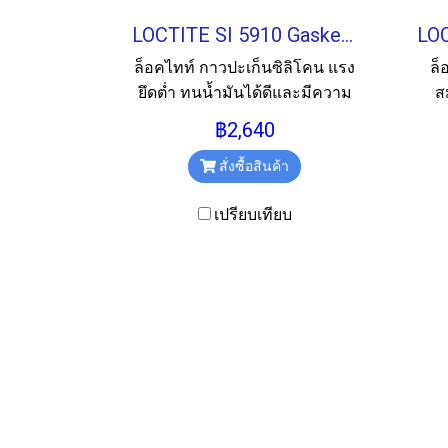
LOCTITE SI 5910 Gasket Sealant กาวปะเก็นซิลิโคน 300ML.
ล็อคไทท์ กาวปะเก็นซิลิโคน แรง
ล็
ยึดต่ำ ทนน้ำมันได้ดีและมีความ
ส
ยืดหยุ่นสูงเมื่อเซตตัว ขนาด
฿2,640
300ml.
สั่งซื้อสินค้า
เปรียบเทียบ