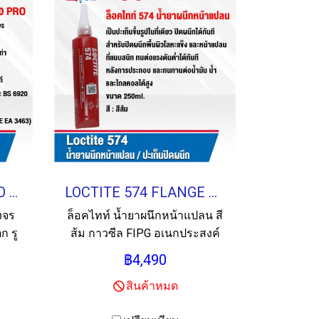
LOCTITE PC 5070 PRO ADVANCED PIPE REPAIR KIT 2"
LOCTITE 574 FLANGE SEALANT น้ำยาผนึกหน้าแปลน 250ml.
งจร
ล็อคไทท์ น้ำยาผนึกหน้าแปลน สี
 รู
ส้ม กาวซีล FIPG อเนกประสงค์
หะ
สำหรับหน้าแปลนโลหะกลึงและ
฿4,490
งาน
โลหะแข็ง ขนาด 250ml.
สินค้าหมด
ขนาด