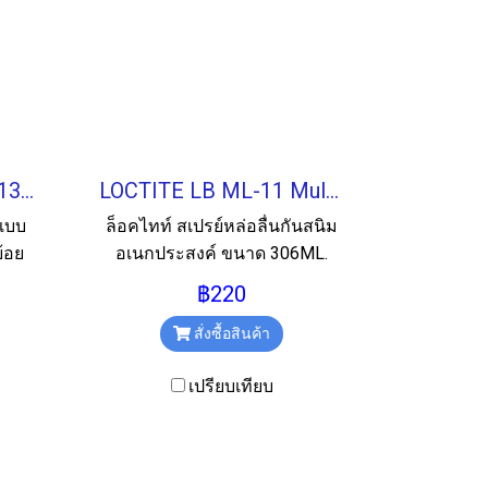
LOCTITE EA 3471 (44139) Stee Putty กาวอีพ็อกซี่พัตตี้ 500G.
LOCTITE LB ML-11 Multipurpose Maintain Lube สเปรย์หล่อลื่น 360ML.
 แบบ
ล็อคไทท์ สเปรย์หล่อลื่นกันสนิม
้อย
อเนกประสงค์ ขนาด 306ML.
฿220
สั่งซื้อสินค้า
เปรียบเทียบ