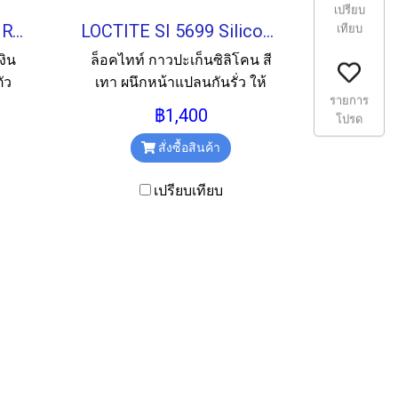
เปรียบ
LOCTITE SI 587 BLUE RTV SILICONE กาวซิลิโคนสีน้ำเงิน 85G.
LOCTITE SI 5699 Silicone Flange Sealant กาวปะเก็นซิลิโคน 300ML.
เทียบ
งิน
ล็อคไทท์ กาวปะเก็นซิลิโคน สี
ัว
เทา ผนึกหน้าแปลนกันรั่ว ให้
รายการ
ความยืดหยุ่น ขนาด 300ml.
฿1,400
โปรด
สั่งซื้อสินค้า
เปรียบเทียบ