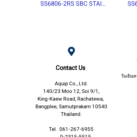
SS6806-2RS SBC STAINLESS BALL BEARING Shield Type
Contact Us
วันจันท
Aquip Co., Ltd.
140/23 Moo 12, Soi 9/1,
King-Kaew Road, Rachatewa,
Bangplee, Samutprakarn 10540
Thailand.
Tel.
061-267-6955
0-2315-5515