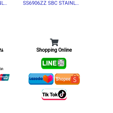
SS6805ZZ SBC STAINLESS BALL BEARING Stainless Type
SS6906ZZ SBC STAINLESS BALL BEARING Stainless Type
ิน
Shopping Online
ิต