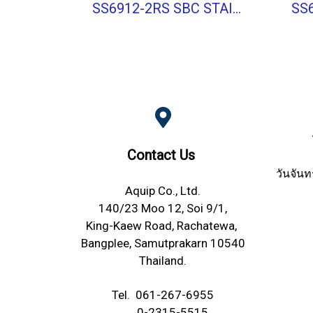
SS6912-2RS SBC STAINLESS BALL BEARING Shield Type
Contact Us
วันจันท
Aquip Co., Ltd.
140/23 Moo 12, Soi 9/1,
King-Kaew Road, Rachatewa,
Bangplee, Samutprakarn 10540
Thailand.
Tel.
061-267-6955
0-2315-5515