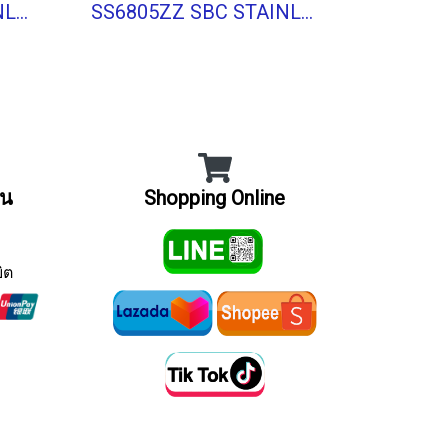
SS6906ZZ SBC STAINLESS BALL BEARING Stainless Type
SS6805ZZ SBC STAINLESS BALL BEARING Stainless Type
ิน
Shopping Online
ิต