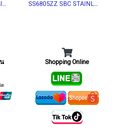
SS6806-2RS SBC STAINLESS BALL BEARING Shield Type
SS6805ZZ SBC STAINLESS BALL BEARING Stainless Type
ิน
Shopping Online
ิต