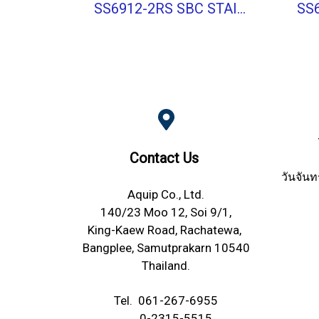
SS6912-2RS SBC STAINLESS BALL BEARING Shield Type
Contact Us
วันจันท
Aquip Co., Ltd.
140/23 Moo 12, Soi 9/1,
King-Kaew Road, Rachatewa,
Bangplee, Samutprakarn 10540
Thailand.
Tel.
061-267-6955
0-2315-5515